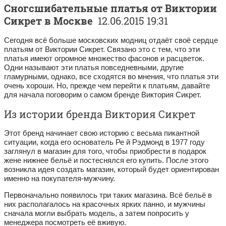
Сногсшибательные платья от Виктории
Сикрет в Москве
12.06.2015 19:31
Сегодня всё больше московских модниц отдаёт своё сердце
платьям от Виктории Сикрет. Связано это с тем, что эти
платья имеют огромное множество фасонов и расцветок.
Одни называют эти платья повседневными, другие
гламурными, однако, все сходятся во мнения, что платья эти
очень хороши. Но, прежде чем перейти к платьям, давайте
для начала поговорим о самом бренде Виктория Сикрет.
Из истории бренда Виктория Сикрет
Этот бренд начинает свою историю с весьма пикантной
ситуации, когда его основатель Ре й Рэдмонд в 1977 году
заглянул в магазин для того, чтобы приобрести в подарок
жене нижнее бельё и постеснялся его купить. После этого
возникла идея создать магазин, который будет ориентирован
именно на покупателя-мужчину.
Первоначально появилось три таких магазина. Всё бельё в
них располагалось на красочных ярких панно, и мужчины
сначала могли выбрать модель, а затем попросить у
менеджера посмотреть её вживую.