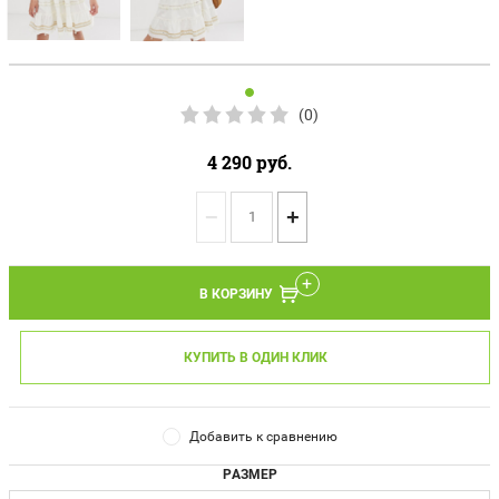
(0)
4 290
руб.
−
+
В КОРЗИНУ
КУПИТЬ В ОДИН КЛИК
Добавить к сравнению
РАЗМЕР