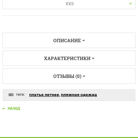
XXS
ОПИСАНИЕ
ХАРАКТЕРИСТИКИ
ОТЗЫВЫ (0)
теги:
платье летнее
,
пляжная одежда
НАЗАД