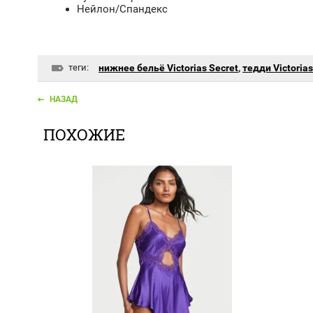
Нейлон/Спандекс
теги:
нижнее бельё Victorias Secret
,
тедди Victorias
НАЗАД
ПОХОЖИЕ