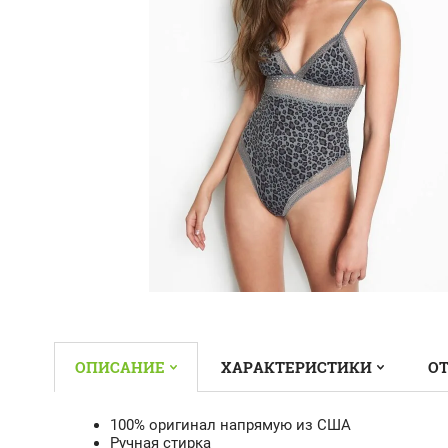
ОПИСАНИЕ
ХАРАКТЕРИСТИКИ
ОТ
100% оригинал напрямую из США
Ручная стирка