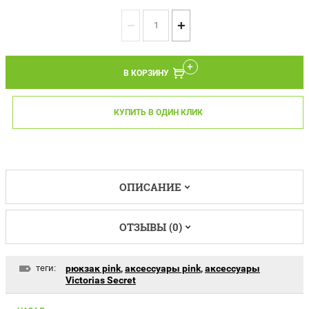
−
+
В КОРЗИНУ
КУПИТЬ В ОДИН КЛИК
ОПИСАНИЕ
ОТЗЫВЫ (0)
теги:
рюкзак pink
,
аксессуары pink
,
аксессуары
Victorias Secret