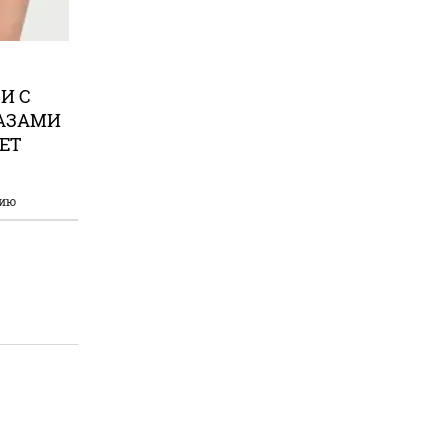
И С
АЗАМИ
RET
нию