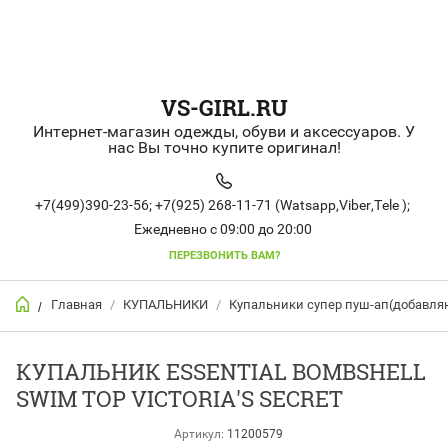
VS-GIRL.RU
Интернет-магазин одежды, обуви и аксессуаров. У
нас Вы точно купите оригинал!
+7(499)390-23-56;
+7(925) 268-11-71 (Watsapp,Viber,Tele );
Ежедневно с 09:00 до 20:00
ПЕРЕЗВОНИТЬ ВАМ?
Главная
/
КУПАЛЬНИКИ
/
Купальники супер пуш-ап(добавля
/
КУПАЛЬНИК ESSENTIAL BOMBSHELL
SWIM TOP VICTORIA'S SECRET
Артикул:
11200579