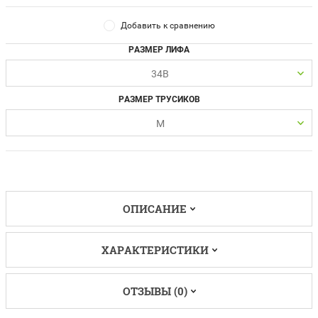
Добавить к сравнению
РАЗМЕР ЛИФА
34В
РАЗМЕР ТРУСИКОВ
M
ОПИСАНИЕ
ХАРАКТЕРИСТИКИ
ОТЗЫВЫ (0)