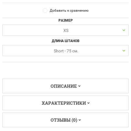
Добавить к сравнению
РАЗМЕР
XS
ДЛИНА ШТАНОВ
Short - 75 см.
ОПИСАНИЕ
ХАРАКТЕРИСТИКИ
ОТЗЫВЫ (0)