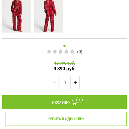
(0)
10 790
руб.
9 890
руб.
−
+
В КОРЗИНУ
КУПИТЬ В ОДИН КЛИК